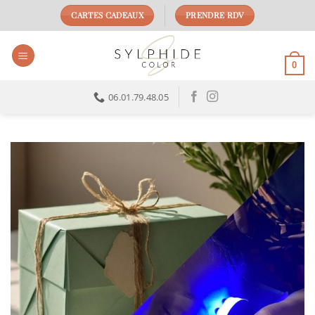
Passer
CARTES CADEAUX
PRENDRE RDV
au
contenu
0
06.01.79.48.05